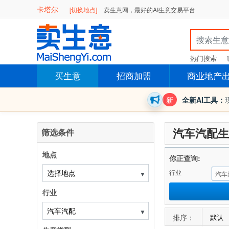
卡塔尔
[切换地点]
卖生意网，最好的AI生意交易平台
热门搜索
买生意
招商加盟
商业地产
新
全新AI工具：
汽车汽配生
筛选条件
地点
你正查询:
行业
▼
汽车
行业
▼
排序：
默认