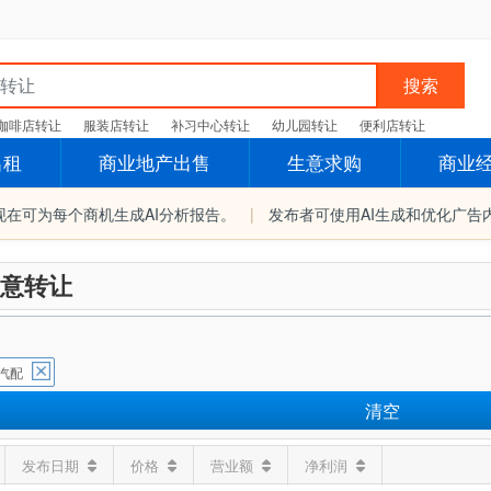
搜索
咖啡店转让
服装店转让
补习中心转让
幼儿园转让
便利店转让
出租
商业地产出售
生意求购
商业
现在可为每个商机生成AI分析报告。
|
发布者可使用AI生成和优化广告
意转让
汽配
清空
发布日期
价格
营业额
净利润