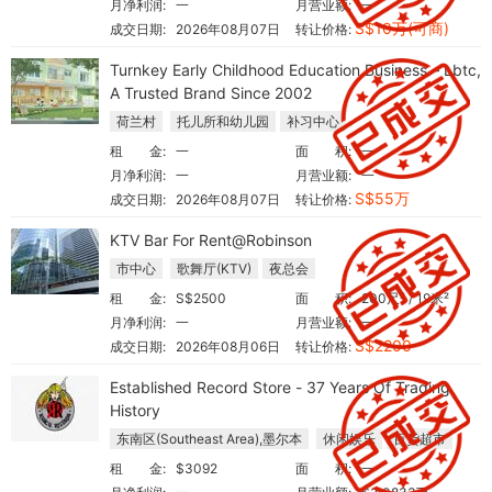
月净利润:
一
月营业额:
一
S$10万(可商)
成交日期:
2026年08月07日
转让价格:
Turnkey Early Childhood Education Business – Lbtc,
A Trusted Brand Since 2002
荷兰村
托儿所和幼儿园
补习中心
租 金:
一
面 积:
一
月净利润:
一
月营业额:
一
S$55万
成交日期:
2026年08月07日
转让价格:
KTV Bar For Rent@Robinson
市中心
歌舞厅(KTV)
夜总会
租 金:
S$2500
面 积:
200尺² / 19米²
月净利润:
一
月营业额:
一
S$2200
成交日期:
2026年08月06日
转让价格:
Established Record Store - 37 Years Of Trading
History
东南区(Southeast Area),墨尔本
休闲娱乐
百货超市
租 金:
$3092
面 积:
一