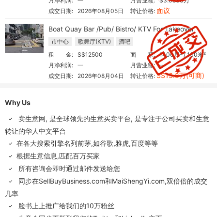
月净利润:
一
月营业额:
$3.0833万
面议
成交日期:
2026年08月05日
转让价格:
Boat Quay Bar /Pub/ Bistro/ KTV For Takeover
市中心
歌舞厅(KTV)
酒吧
租 金:
S$12500
面 积:
1400尺² / 130米²
月净利润:
一
月营业额:
一
S$13.8万(可商)
成交日期:
2026年08月04日
转让价格:
Why Us
卖生意网, 是全球领先的生意买卖平台, 是专注于公司买卖和生意
转让的华人中文平台
在各大搜索引擎名列前茅,如谷歌,雅虎,百度等等
根据生意信息,匹配百万买家
所有咨询会即时通过邮件发送给您
同步在
SellBuyBusiness.com
和
MaiShengYi.com
,双倍倍的成交
几率
脸书上上推广给我们的10万粉丝