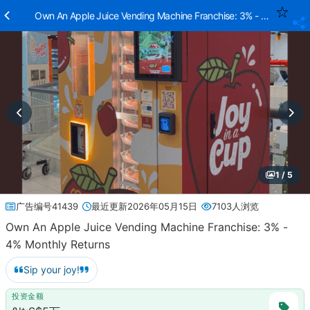
Own An Apple Juice Vending Machine Franchise: 3% - 4% Monthly
1 / 5
广告编号41439
最近更新2026年05月15日
7103人浏览
Own An Apple Juice Vending Machine Franchise: 3% -
4% Monthly Returns
Sip your joy!
投资金额